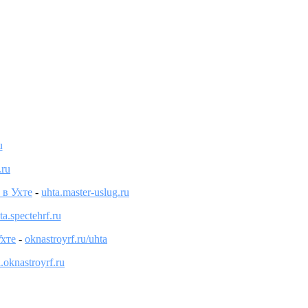
u
.ru
 в Ухте
-
uhta.master-uslug.ru
ta.spectehrf.ru
Ухте
-
oknastroyrf.ru/uhta
.oknastroyrf.ru