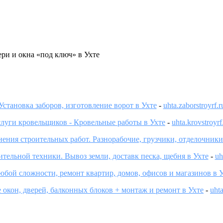
ри и окна «под ключ» в Ухте
Установка заборов, изготовление ворот в Ухте
-
uhta.zaborstroyrf.r
слуги кровельщиков - Кровельные работы в Ухте
-
uhta.krovstroyrf
ения строительных работ. Разнорабочие, грузчики, отделочники
тельной техники. Вывоз земли, доставк песка, щебня в Ухте
-
uh
бой сложности, ремонт квартир, домов, офисов и магазинов в 
 окон, дверей, балконных блоков + монтаж и ремонт в Ухте
-
uhta